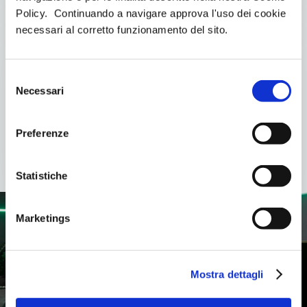
Policy. Continuando a navigare approva l'uso dei cookie
necessari al corretto funzionamento del sito.
annuale
€1439.00
S
Necessari
e
l
€ 30.00/sessione
e
Preferenze
48 sessioni
z
BMS Workout
i
o
Statistiche
n
e
Marketings
d
e
entra
l
Mostra dettagli
c
o