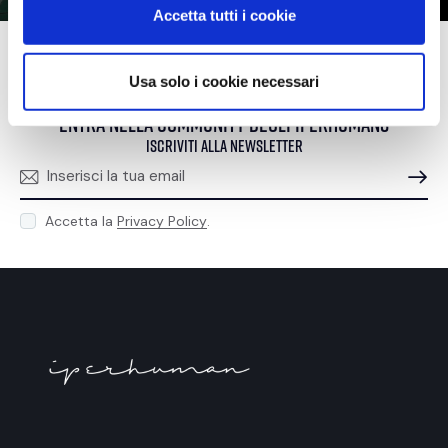
n
Accetta tutti i cookie
s
e
n
Usa solo i cookie necessari
s
entra nella community degli iperhumans
o
iscriviti alla newsletter
ISCRIVIT
Accetta la
Privacy Policy
.