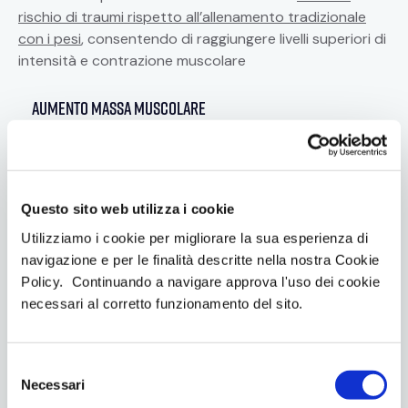
rischio di traumi rispetto all’allenamento tradizionale
con i pesi
, consentendo di raggiungere livelli superiori di
intensità e contrazione muscolare
aumento massa muscolare
riduzione rischio traumi
Livello d'intensità:​
0
Questo sito web utilizza i cookie
Utilizziamo i cookie per migliorare la sua esperienza di
navigazione e per le finalità descritte nella nostra Cookie
Policy. Continuando a navigare approva l'uso dei cookie
easy
necessari al corretto funzionamento del sito.
8
0
S
Necessari
e
medium