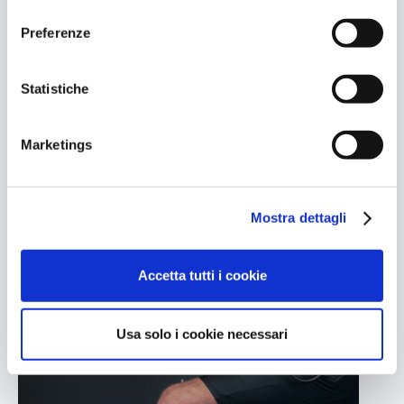
l
7
5
e
Preferenze
z
i
o
Statistiche
hard
n
e
Marketings
d
e
l
Mostra dettagli
c
o
n
Accetta tutti i cookie
s
e
n
Usa solo i cookie necessari
s
o