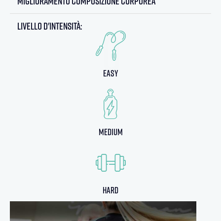
miglioramento composizione corporea
Livello d'intensità:
0
easy
8
0
medium
7
5
hard