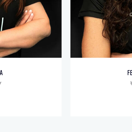
a
F
r