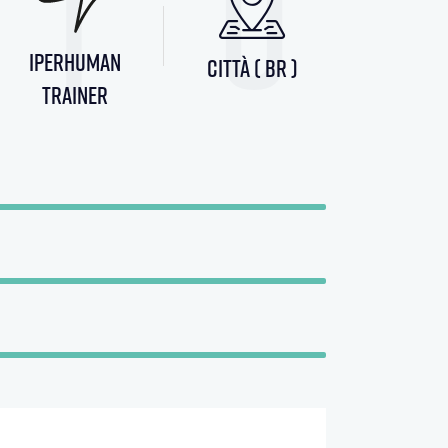
0
1
iperhuman
città ( br )
trainer