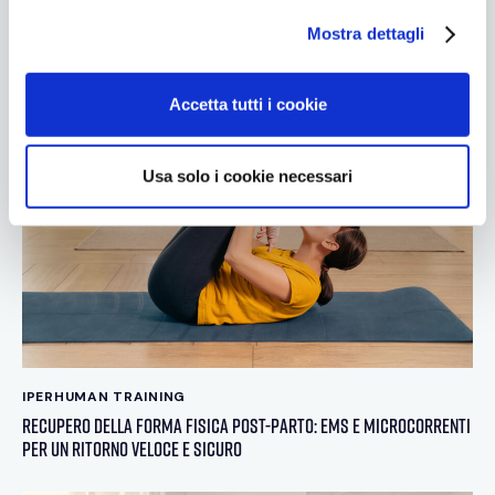
l
Mostra dettagli
c
o
n
Accetta tutti i cookie
s
e
n
Usa solo i cookie necessari
s
o
IPERHUMAN TRAINING
Recupero della Forma Fisica Post-Parto: EMS e Microcorrenti
per un Ritorno Veloce e Sicuro