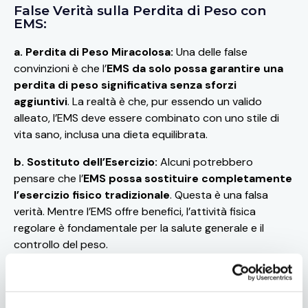
False Verità sulla Perdita di Peso con
EMS:
a. Perdita di Peso Miracolosa:
Una delle false
convinzioni è che l’
EMS da solo possa garantire una
perdita di peso significativa senza sforzi
aggiuntivi
. La realtà è che, pur essendo un valido
alleato, l’EMS deve essere combinato con uno stile di
vita sano, inclusa una dieta equilibrata.
b. Sostituto dell’Esercizio:
Alcuni potrebbero
pensare che l’
EMS possa sostituire completamente
l’esercizio fisico tradizionale
. Questa è una falsa
verità. Mentre l’EMS offre benefici, l’attività fisica
regolare è fondamentale per la salute generale e il
controllo del peso.
c. Dimagrimento Localizzato:
Un’altra idea sbagliata
è che l’
EMS possa mirare a specifiche aree del
corpo per una perdita di peso mirata
. La perdita di