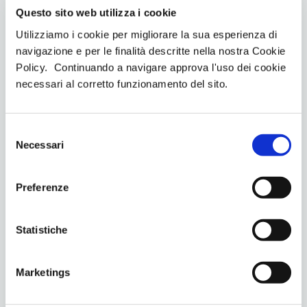
peso è un processo globale, e la combinazione di EMS
Questo sito web utilizza i cookie
con un approccio olistico è essenziale.
Utilizziamo i cookie per migliorare la sua esperienza di
navigazione e per le finalità descritte nella nostra Cookie
Scopri di più sui benefici dei nostri
programmi di
Policy. Continuando a navigare approva l'uso dei cookie
allenamento
.
necessari al corretto funzionamento del sito.
S
Necessari
e
l
e
Preferenze
z
PREVIOUS
NEXT
i
Consigli per mantenere la
Ruolo dell’ BMS nella
o
Statistiche
motivazione e raggiungere gli
riduzione dei tempi di
n
obiettivi di salute
recupero muscolare
e
Marketings
d
e
You May Also Like