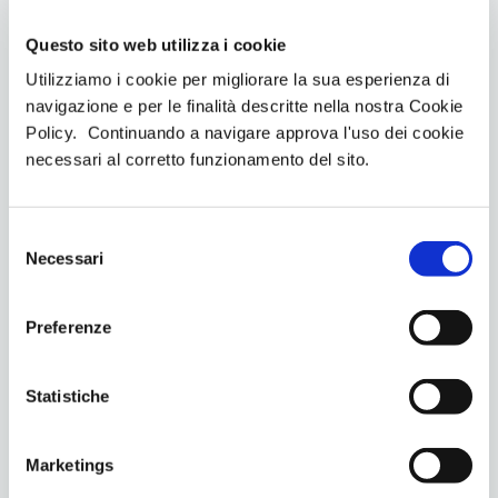
Questo sito web utilizza i cookie
Utilizziamo i cookie per migliorare la sua esperienza di
navigazione e per le finalità descritte nella nostra Cookie
Policy. Continuando a navigare approva l'uso dei cookie
necessari al corretto funzionamento del sito.
Federica Verga
Iperhuman Trainer
S
Necessari
e
l
e
Preferenze
z
i
o
Statistiche
n
e
Marketings
d