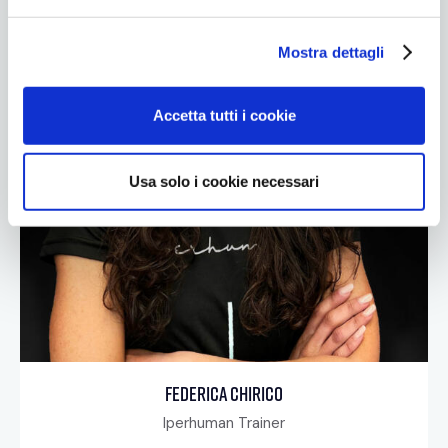
e
l
Mostra dettagli
c
o
n
Accetta tutti i cookie
s
e
n
Usa solo i cookie necessari
s
o
Federica Chirico
Iperhuman Trainer