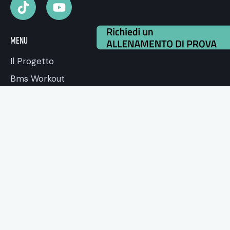
Menu
Il Progetto
Bms Workout
Shop
Dove siamo
Contattaci
E-mail:
info@novabee.it
Telefono:
081 18098756
Iperhuman è un progetto distribuito in esclusiva in Italia da