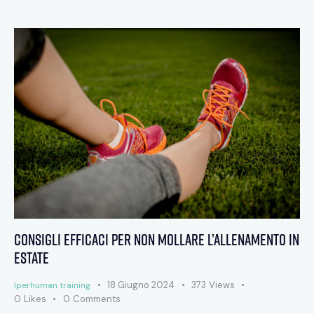
Consigli efficaci per non mollare l’allenamento in
estate
18 Giugno 2024
373
Views
Iperhuman training
0
Likes
0
Comments