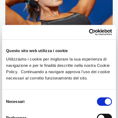
Questo sito web utilizza i cookie
Utilizziamo i cookie per migliorare la sua esperienza di
navigazione e per le finalità descritte nella nostra Cookie
Addominali scolpiti più velocemente: guida
Policy. Continuando a navigare approva l'uso dei cookie
completa
necessari al corretto funzionamento del sito.
4 Giugno 2024
413
Views
0
Likes
Iperhuman training
0
Comments
S
Necessari
Se desideri ottenere addominali scolpiti in modo più
e
veloce, sei nel posto giusto. In questo articolo, troverai
l
strategie efficaci e testate per accelerare il tuo
e
Preferenze