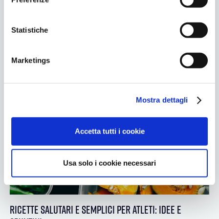
percorso verso una pancia tonica e definita. Seguendo
z
questi consigli, sarai sulla buona strada per raggiungere
i
i tuoi obiettivi di fitness. Alimentazione: la base per
o
Statistiche
addominali scolpiti L'alimentazione è una…
n
e
Marketings
d
e
l
Mostra dettagli
c
o
n
Accetta tutti i cookie
s
e
n
Usa solo i cookie necessari
s
o
Ricette salutari e semplici per atleti: Idee e