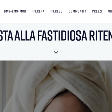
BMS=EMS+MCR
Iperera
Iperego
Community
Prezzi
S
ta alla fastidiosa rite