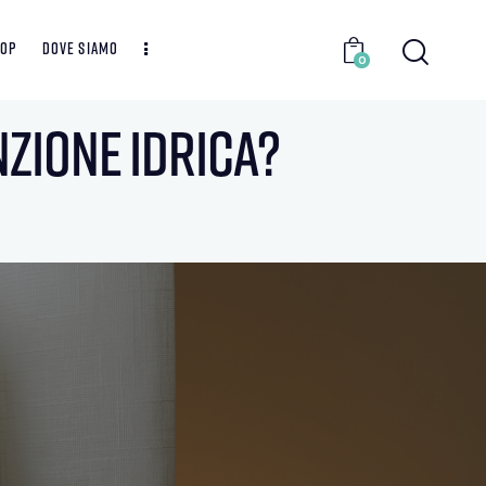
hop
Dove siamo
0
nzione idrica?