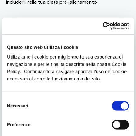
includerli nella tua dieta pre-allenamento.
Non solo cibo e proteine, anche
idratazione è importante
Bere, bere, bere, bere. Abbiamo già detto bere?
Questo sito web utilizza i cookie
Ecco la cosa fondamentale da fare tutto il giorno, tutti i
giorni, per ottenere prestazioni ottimali durante
Utilizziamo i cookie per migliorare la sua esperienza di
l’allenamento e dare una marcia in più a tutto
navigazione e per le finalità descritte nella nostra Cookie
l’organismo.
Assicurati di bere almeno 500 ml di
Policy. Continuando a navigare approva l'uso dei cookie
acqua 2-3 ore
prima dell’allenamento
e altri 200-
necessari al corretto funzionamento del sito.
300 ml 10-15 minuti prima di iniziare ed evita bevande
zuccherate o gassate, poiché possono causare
gonfiore e disagio durante l’allenamento.
S
Necessari
e
l
Snack pre-allenamento
e
Preferenze
z
Se hai poco tempo prima di una sessione con
i