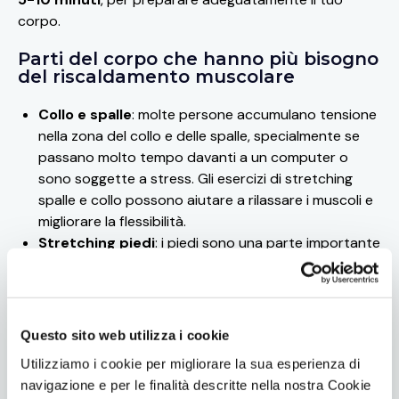
corpo.
Parti del corpo che hanno più bisogno
del riscaldamento muscolare
Collo e spalle
: molte persone accumulano tensione
nella zona del collo e delle spalle, specialmente se
passano molto tempo davanti a un computer o
sono soggette a stress. Gli esercizi di stretching
spalle e collo possono aiutare a rilassare i muscoli e
migliorare la flessibilità.
Stretching piedi
: i piedi sono una parte importante
del corpo e il loro stretching può essere benefico
per alleviare tensioni e migliorare la flessibilità delle
articolazioni del piede.
Gambe
: Gli arti inferiori, compresi i muscoli delle
Questo sito web utilizza i cookie
gambe e delle cosce, sono spesso coinvolti in molte
Utilizziamo i cookie per migliorare la sua esperienza di
attività fisiche. Fare esercizi di stretching gambe può
navigazione e per le finalità descritte nella nostra Cookie
contribuire a prevenire infortuni, migliorare la