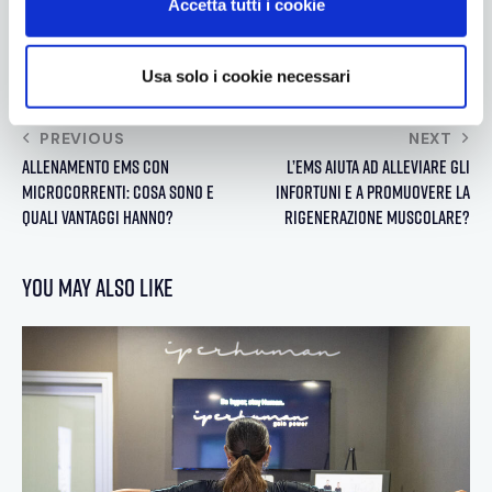
Accetta tutti i cookie
s
e
n
Usa solo i cookie necessari
s
o
PREVIOUS
NEXT
Allenamento ems con
L’ems aiuta ad alleviare gli
microcorrenti: cosa sono e
infortuni e a promuovere la
quali vantaggi hanno?
rigenerazione muscolare?
You May Also Like