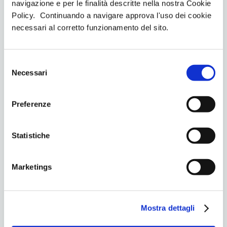
navigazione e per le finalità descritte nella nostra Cookie
Policy. Continuando a navigare approva l'uso dei cookie
necessari al corretto funzionamento del sito.
S
Necessari
e
PREVIOUS
NEXT
l
Allenamento EMS per anziani: il
Riscaldamento muscolare pre
e
Preferenze
benessere anche a 60 anni
allenamento: quanto è
z
importante?
i
o
Statistiche
n
You May Also Like
e
Marketings
d
e
l
Mostra dettagli
c
o