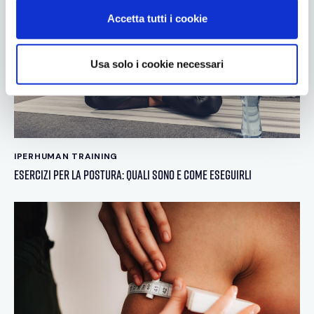
n
Accetta tutti i cookie
s
e
n
Usa solo i cookie necessari
s
o
IPERHUMAN TRAINING
Esercizi per la Postura: quali sono e come eseguirli