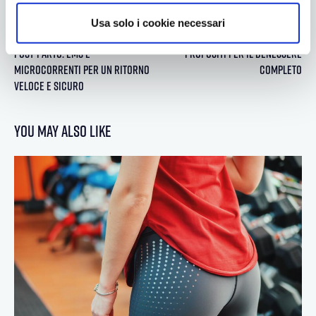
n
PREVIOUS
NEXT
Usa solo i cookie necessari
s
Recupero della Forma Fisica
Prepararsi all’estate: 10 Buoni
o
Post-Parto: EMS e
Propositi per il Benessere
Microcorrenti per un Ritorno
Completo
Veloce e Sicuro
You May Also Like