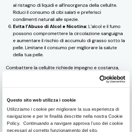
al ristagno di liquidi e all’insorgenza della cellulite.
Riduci il consumo di cibi salati e preferisci
condimenti naturali alle spezie.
Evita l’Abuso di Alcol e Nicotina:
L’alcol e il fumo
possono compromettere la circolazione sanguigna
e aumentare il rischio di accumulo di grasso sotto la
pelle. Limitane il consumo per migliorare la salute
della tua pelle.
Combattere la cellulite richiede impegno e costanza,
ma i risultati possono essere raggiunti con la
combinazione di una corretta alimentazione, attività
fisica regolare e trattamenti mirati.
Non arrenderti e
inizia oggi stesso a adottare questi consigli per
Questo sito web utilizza i cookie
ridurre l’aspetto della cellulite
e ritrovare fiducia nel
Utilizziamo i cookie per migliorare la sua esperienza di
tuo corpo. Se desideri ulteriori consigli personalizzati o
navigazione e per le finalità descritte nella nostra Cookie
informazioni sui nostri allenamenti,
non esitare a
Policy. Continuando a navigare approva l'uso dei cookie
contattarci
. Prenditi cura del tuo corpo e della tua
necessari al corretto funzionamento del sito.
salute.