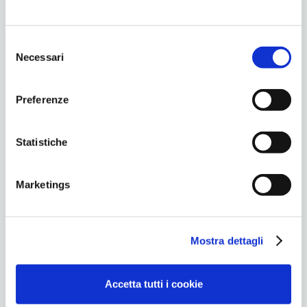
S
Necessari
e
l
e
Preferenze
z
i
o
Statistiche
n
allenamentobms
allenamentoems
e
Marketings
d
elettrostimolazione
ems
iperhuman
e
l
Mostra dettagli
c
o
n
Accetta tutti i cookie
s
e