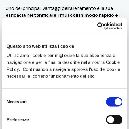
Uno dei principali vantaggi dell’allenamento è la sua
efficacia
nel
tonificare i muscoli in modo
rapido e
mirato
.
Queste tecnologie consentono di lavorare sia
su un
total body
sia su
specifiche aree del corpo
, come
addome e glutei che spesso risultano deboli dopo il
parto. Ciò aiuta non solo a migliorare l’aspetto estetico,
Questo sito web utilizza i cookie
ma anche a prevenire il dolore lombare.
Utilizziamo i cookie per migliorare la sua esperienza di
Inoltre, l’
EMS e le microcorrenti possono essere
navigazione e per le finalità descritte nella nostra Cookie
utilizzati in modo sicuro anche durante la fase di
Policy. Continuando a navigare approva l'uso dei cookie
allattamento
, poiché non comportano rischi per il
necessari al corretto funzionamento del sito.
bambino. Tuttavia, è sempre consigliabile consultare il
proprio medico prima di iniziare qualsiasi nuovo
programma di allenamento post-parto.
S
Necessari
e
Scopri i centri Iperhuman
per provare il tuo primo
l
allenamento.
e
Preferenze
z