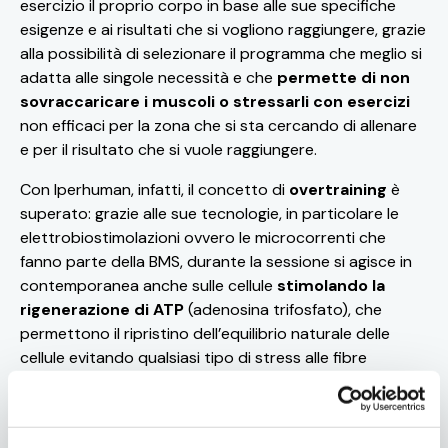
esercizio il proprio corpo in base alle sue specifiche
esigenze e ai risultati che si vogliono raggiungere, grazie
alla possibilità di selezionare il programma che meglio si
adatta alle singole necessità e che
permette di non
sovraccaricare i muscoli o stressarli con esercizi
non efficaci per la zona che si sta cercando di allenare
e per il risultato che si vuole raggiungere.
Con Iperhuman, infatti, il concetto di
overtraining
è
superato: grazie alle sue tecnologie, in particolare le
elettrobiostimolazioni ovvero le microcorrenti che
fanno parte della BMS, durante la sessione si agisce in
contemporanea anche sulle cellule
stimolando la
rigenerazione di ATP
(adenosina trifosfato), che
permettono il ripristino dell’equilibrio naturale delle
cellule evitando qualsiasi tipo di stress alle fibre
muscolari.
Grazie ad Iperhuman è possibile provare ad allenarsi
senza pesi, un ems training di
nuova dimensione