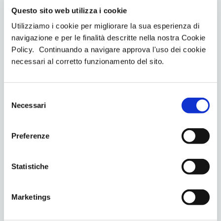
studiato per rispettare le esigenze dell’organismo di chi
Questo sito web utilizza i cookie
si allena e predilige il r
aggiungimento della forma
Utilizziamo i cookie per migliorare la sua esperienza di
fisica ideale
utilizzando le migliori tecnologie di fast
navigazione e per le finalità descritte nella nostra Cookie
fitness presenti sul mercato, studiate appositamente
Policy. Continuando a navigare approva l'uso dei cookie
per non alterare il delicato equilibrio del corpo umano.
necessari al corretto funzionamento del sito.
S
Necessari
e
l
e
Preferenze
z
PREVIOUS
NEXT
i
Perché associare Iperego e
5 motivi per iniziare
o
Statistiche
Iperera agli allenamenti BMS?
l’allenamento ems con
n
Iperhuman
e
Marketings
d
e
You May Also Like