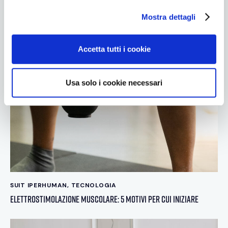
l
Mostra dettagli
c
o
n
Accetta tutti i cookie
s
e
n
Usa solo i cookie necessari
s
o
SUIT IPERHUMAN
,
TECNOLOGIA
Elettrostimolazione muscolare: 5 motivi per cui iniziare