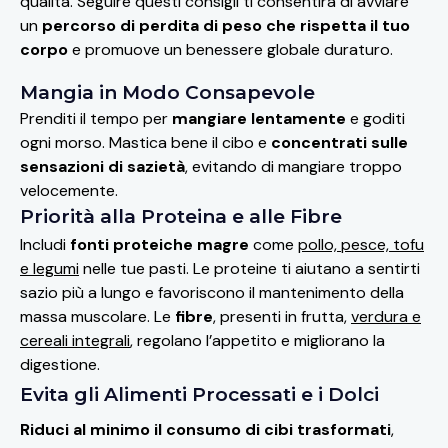
qualità. Seguire questi consigli ti consentirà di avviare
un
percorso di perdita di peso che rispetta il tuo
corpo
e promuove un benessere globale duraturo.
Mangia in Modo Consapevole
Prenditi il tempo per
mangiare lentamente
e goditi
ogni morso. Mastica bene il cibo e
concentrati sulle
sensazioni di sazietà
, evitando di mangiare troppo
velocemente.
Priorità alla Proteina e alle Fibre
Includi
fonti proteiche
magre
come
pollo, pesce, tofu
e legumi
nelle tue pasti. Le proteine ti aiutano a sentirti
sazio più a lungo e favoriscono il mantenimento della
massa muscolare. Le
fibre
, presenti in frutta,
verdura e
cereali integrali
, regolano l’appetito e migliorano la
digestione.
Evita gli Alimenti Processati e i Dolci
Riduci al minimo il consumo di cibi trasformati
,