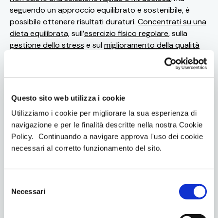
seguendo un approccio equilibrato e sostenibile, è
possibile ottenere risultati duraturi.
Concentrati su una
dieta equilibrata,
sull’
esercizio fisico regolare
, sulla
gestione dello stress
e sul
miglioramento della qualità
del sonno
. Con impegno e determinazione,
puoi
raggiungere i tuoi obiettivi di perdita di peso in
modo salutare e realistico
, godendo dei benefici per
la tua salute e il tuo benessere generale.
Questo sito web utilizza i cookie
Utilizziamo i cookie per migliorare la sua esperienza di
navigazione e per le finalità descritte nella nostra Cookie
Policy. Continuando a navigare approva l'uso dei cookie
necessari al corretto funzionamento del sito.
S
Necessari
e
l
e
allenamentobms
allenamentoems